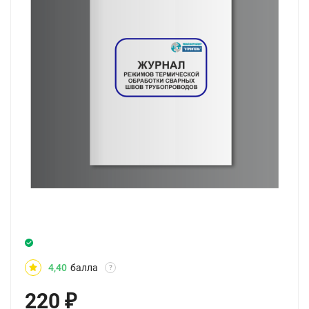
4,40
балла
?
220
₽