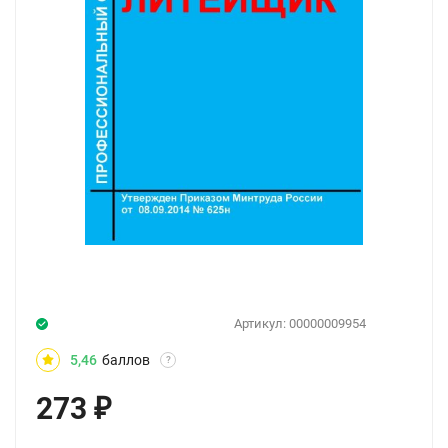
Артикул:
00000009954
5,46
баллов
?
273
₽