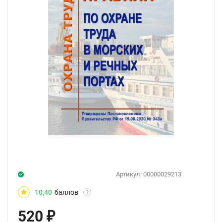
Артикул:
00000029213
10,40
баллов
?
520
₽