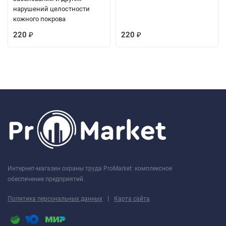
нарушений целостности
кожного покрова
220
220
₽
₽
Интернет-магазин охраны труда ProMarket: комплексное
обеспечение предприятий.
|
Политика персональных данных
Карта сайта