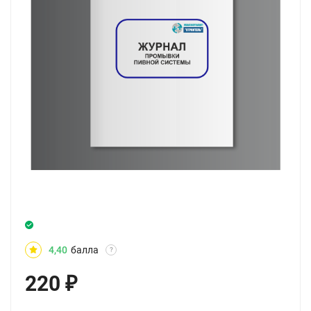
4,40
балла
?
220
₽