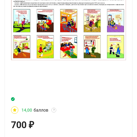
14,00
баллов
?
700
₽