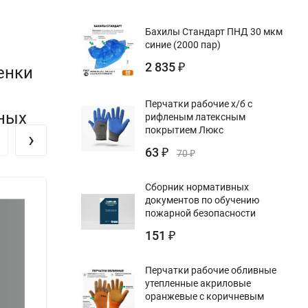
Бахилы Стандарт ПНД 30 мкм
синие (2000 пар)
2 835
₽
енки
Перчатки рабочие х/б с
вных
рифленым латексным
покрытием Люкс
›
63
₽
70
₽
Сборник нормативных
документов по обучению
пожарной безопасности
151
₽
Перчатки рабочие обливные
утепленные акриловые
оранжевые с коричневым