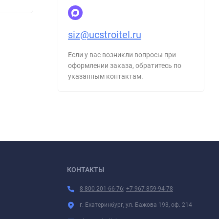
295
295
₽
siz@ucstroitel.ru
Если у вас возникли вопросы при
оформлении заказа, обратитесь по
указанным контактам.
КОНТАКТЫ
8 800 201-66-76
;
+7 967 859-94-78
г. Екатеринбург, ул. Бажова 193, оф. 214