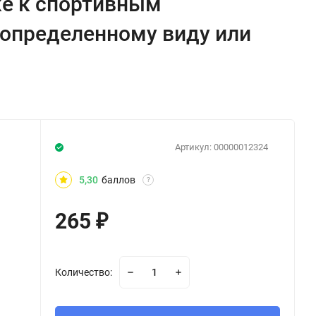
ке к спортивным
 определенному виду или
Артикул:
00000012324
5,30
баллов
?
265
₽
Количество: