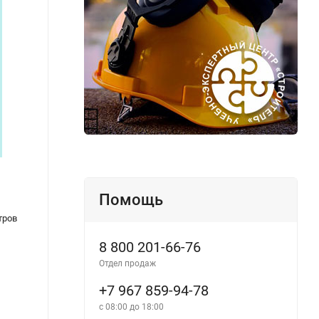
,
Методические указания по выбору
Прави
Помощь
комплектов для защиты от воздействия
профе
тров
электрической дуги
резул
произ
8 800 201-66-76
забол
Отдел продаж
+7 967 859-94-78
с 08:00 до 18:00