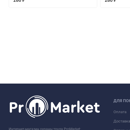
280
280
₽
₽
ДЛЯ ПО
Оплата
Доставк
Интернет-магазин охраны труда ProMarket: