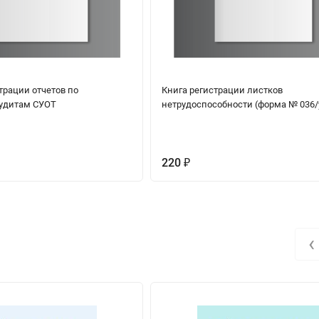
трации отчетов по
Книга регистрации листков
удитам СУОТ
нетрудоспособности (форма № 036/
220
₽
‹