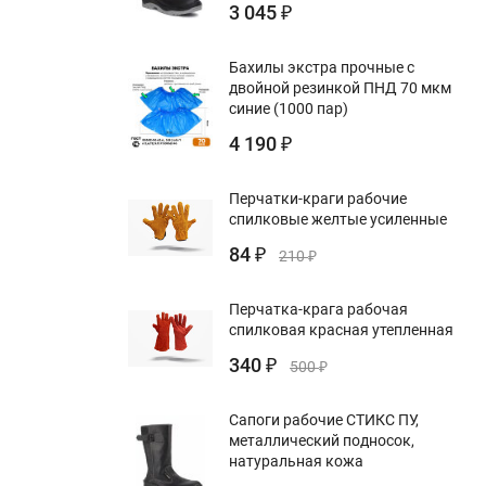
3 045
₽
Бахилы экстра прочные с
двойной резинкой ПНД 70 мкм
синие (1000 пар)
4 190
₽
Перчатки-краги рабочие
спилковые желтые усиленные
84
₽
210
₽
Перчатка-крага рабочая
спилковая красная утепленная
340
₽
500
₽
Сапоги рабочие СТИКС ПУ,
металлический подносок,
натуральная кожа