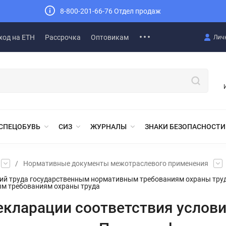
8-800-201-66-76 Отдел продаж
ход на ЕТН
Рассрочка
Оптовикам
Лич
СПЕЦОБУВЬ
СИЗ
ЖУРНАЛЫ
ЗНАКИ БЕЗОПАСНОСТИ
/
Нормативные документы межотраслевого применения
вий труда государственным нормативным требованиям охраны труд
ым требованиям охраны труда
екларации соответствия услов