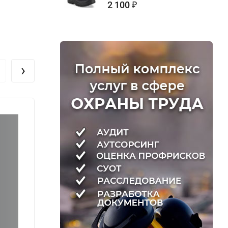
2 100
₽
›