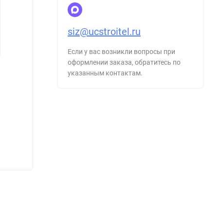
siz@ucstroitel.ru
Если у вас возникли вопросы при
оформлении заказа, обратитесь по
указанным контактам.
Порядок проведения предсменных,
Метод
предрейсовых и послесменных,
компл
послерейсовых медицинских осмотров
элект
280
295
₽