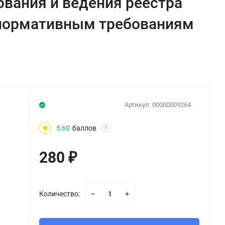
вания и ведения реестра
 нормативным требованиям
Артикул:
00000009264
5,60
баллов
?
280
₽
Количество: