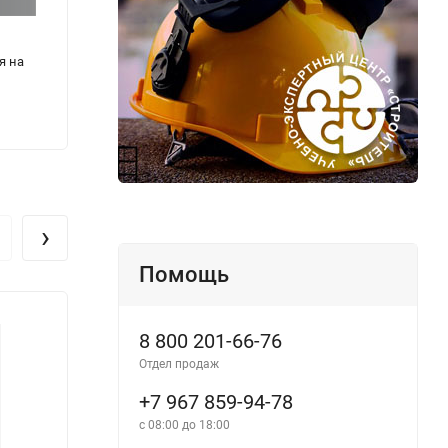
я на
Журнал учета инфекционных заболеваний,
Журна
форма № 060/у
хране
220
220
₽
›
Помощь
8 800 201-66-76
Отдел продаж
+7 967 859-94-78
с 08:00 до 18:00