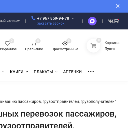
+7 967 859-94-78
ный кабинет
заказать звонок
0
0
0
0
Корзина
Пусто
Избранное
Сравнение
Просмотренные
КНИГИ
ПЛАКАТЫ
АПТЕЧКИ
живанию пассажиров, грузоотправителей, грузополучателей"
ных перевозок пассажиров,
рузоотправителей,