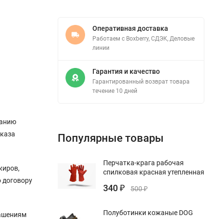
Оперативная доставка
Работаем с Boxberry, СДЭК, Деловые
линии
Гарантия и качество
Гарантированный возврат товара
течение 10 дней
ванию
иказа
Популярные товары
Перчатка-крага рабочая
жиров,
спилковая красная утепленная
о договору
340
₽
500
₽
Полуботинки кожаные DOG
лашениям