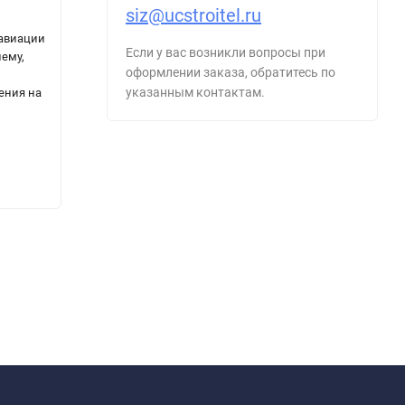
siz@ucstroitel.ru
Федеральные авиационные правила
Полож
авиации
"Правила перевозки опасных грузов
рабоч
Если у вас возникли вопросы при
нему,
воздушными судами гражданской
специ
оформлении заказа, обратитесь по
авиации"
обслу
указанным контактам.
ения на
в гра
325
315
₽