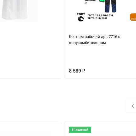
Костюм рабочий арт. 7716 с
полукомбинезоном
8 589
₽
‹
Новинка!