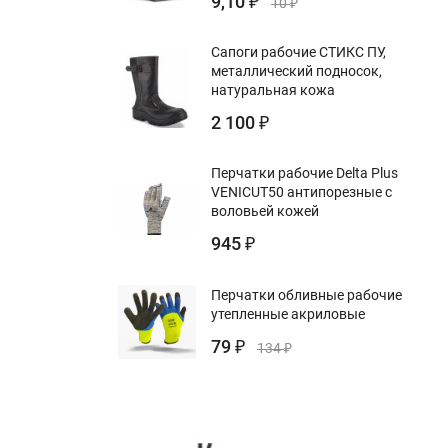
9,10
₽
10
₽
Сапоги рабочие СТИКС ПУ,
металлический подносок,
натуральная кожа
2 100
₽
Перчатки рабочие Delta Plus
VENICUT50 антипорезные с
воловьей кожей
945
₽
Перчатки обливные рабочие
утепленные акриловые
79
₽
134
₽