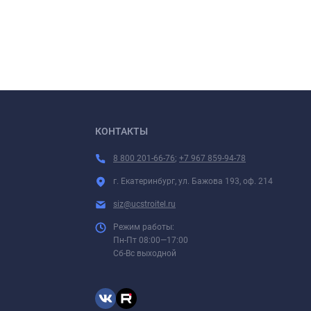
КОНТАКТЫ
8 800 201-66-76
;
+7 967 859-94-78
г. Екатеринбург, ул. Бажова 193, оф. 214
siz@ucstroitel.ru
Режим работы:
Пн-Пт 08:00—17:00
Сб-Вс выходной