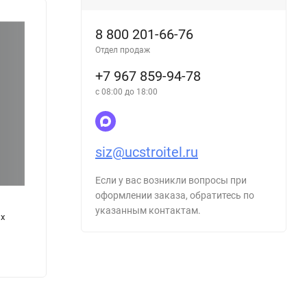
8 800 201-66-76
Отдел продаж
+7 967 859-94-78
с 08:00 до 18:00
siz@ucstroitel.ru
Если у вас возникли вопросы при
оформлении заказа, обратитесь по
указанным контактам.
х
Журнал выдачи нарядов-допусков на
Журна
проведение огневых работ
220
220
₽