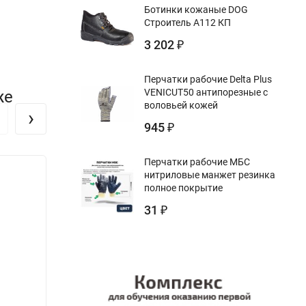
Ботинки кожаные DOG
Строитель А112 КП
3 202
₽
Перчатки рабочие Delta Plus
VENICUT50 антипорезные с
же
воловьей кожей
›
945
₽
Перчатки рабочие МБС
нитриловые манжет резинка
полное покрытие
31
₽