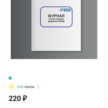
4,40
балла
?
220
₽