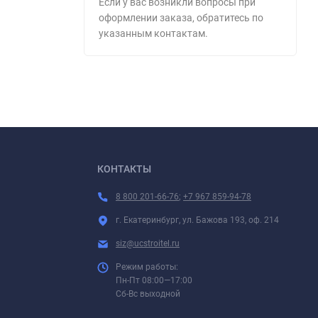
Если у вас возникли вопросы при
оформлении заказа, обратитесь по
указанным контактам.
КОНТАКТЫ
8 800 201-66-76
;
+7 967 859-94-78
г. Екатеринбург, ул. Бажова 193, оф. 214
siz@ucstroitel.ru
Режим работы:
Пн-Пт 08:00—17:00
Сб-Вс выходной