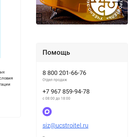
Помощь
8 800 201-66-76
ных
Нормативы численности промышленно-
РД 34.
условия
производственного персонала котельных в
Типов
Отдел продаж
атации
составе электростанций и сетей
слеса
+7 967 859-94-78
элект
с 08:00 до 18:00
123
123
₽
siz@ucstroitel.ru