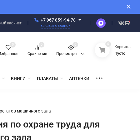
+7 967 859-94-78
ный кабинет
заказать звонок
0
0
0
0
Корзина
Пусто
Избранное
Сравнение
Просмотренные
КНИГИ
ПЛАКАТЫ
АПТЕЧКИ
грегатов машинного зала
ия по охране труда для
го зала