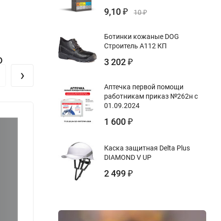
9,10
₽
10
₽
Ботинки кожаные DOG
Строитель А112 КП
ю
3 202
₽
›
Аптечка первой помощи
работникам приказ №262н с
01.09.2024
1 600
₽
Каска защитная Delta Plus
DIAMOND V UP
2 499
₽