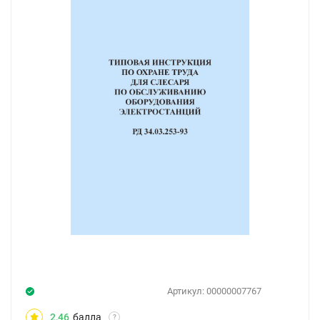
Артикул:
00000007767
2,46
балла
?