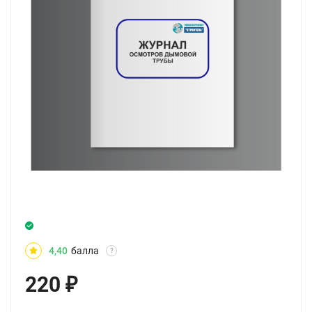
4,40
балла
?
220
₽