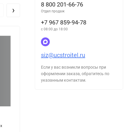
8 800 201-66-76
›
Отдел продаж
+7 967 859-94-78
с 08:00 до 18:00
siz@ucstroitel.ru
Если у вас возникли вопросы при
оформлении заказа, обратитесь по
указанным контактам.
Журнал осмотра технического состояния
Журна
ых
электроинструмента, электроустановок,
распо
временных сетей электропитания