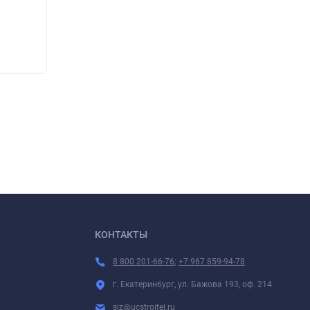
220
220
₽
КОНТАКТЫ
8 800 201-66-76
;
+7 967 859-94-78
г. Екатеринбург, ул. Бажова 193, оф. 214
siz@ucstroitel.ru