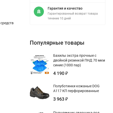
Гарантия и качество
Гарантированный возврат товара
течение 10 дней
 средств
Популярные товары
Бахилы экстра прочные с
двойной резинкой ПНД 70 мкм
синие (1000 пар)
4 190
₽
Полуботинки кожаные DOG
А117 КП перфорированные
3 963
₽
Подшлемник сварщика под