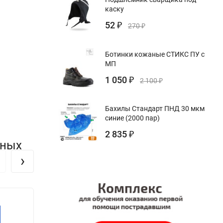
каску
52
₽
270
₽
Ботинки кожаные СТИКС ПУ с
МП
1 050
₽
2 100
₽
Бахилы Стандарт ПНД 30 мкм
синие (2000 пар)
2 835
₽
тных
›