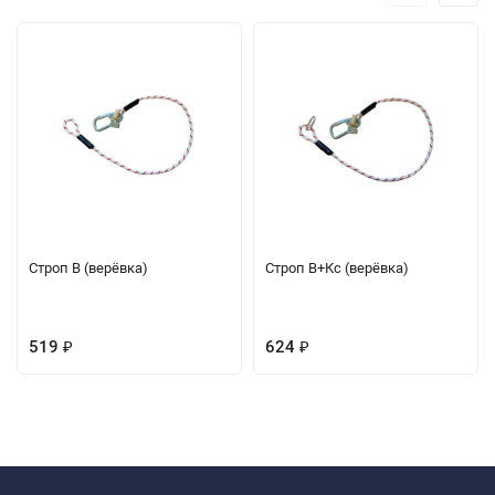
Строп В (верёвка)
Строп В+Кс (верёвка)
519
624
₽
₽