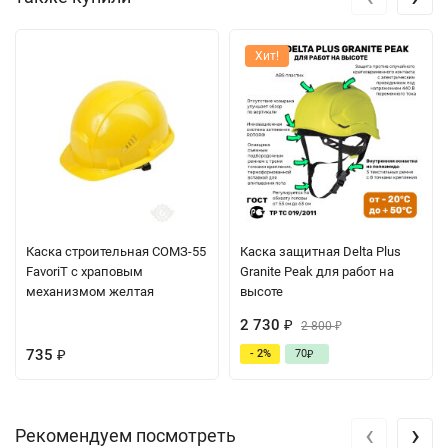
Хит!
Каска строительная СОМЗ-55
Каска защитная Delta Plus
FavoriT с храповым
Granite Peak для работ на
механизмом желтая
высоте
2 730
₽
2 800
₽
735
- 2%
70
₽
₽
‹
›
Рекомендуем посмотреть