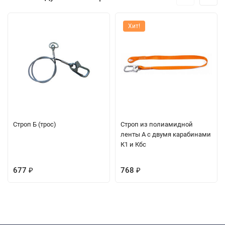
Хит!
Строп Б (трос)
Строп из полиамидной
ленты А с двумя карабинами
К1 и Кбс
677
768
₽
₽