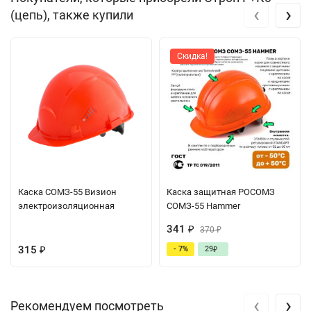
‹
›
(цепь), также купили
Скидка!
Каска СОМЗ-55 Визион
Каска защитная РОСОМЗ
электроизоляционная
СОМЗ-55 Hammer
341
₽
370
₽
315
- 7%
29
₽
₽
‹
›
Рекомендуем посмотреть