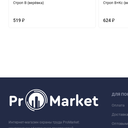
Строп В (верёвка)
Строп В+Кс (в
519
624
₽
₽
ДЛЯ ПО
Оплата
Доставк
Интернет-магазин охраны труда ProMarket:
Оптовым