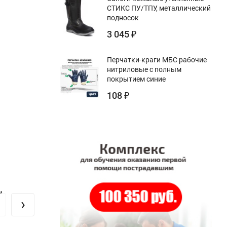
СТИКС ПУ/ТПУ, металлический
подносок
3 045
₽
Перчатки-краги МБС рабочие
нитриловые с полным
покрытием синие
108
₽
,
›