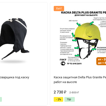
Хит!
варщика под каску
Каска защитная Delta Plus Granite P
работ на высоте
2 730
₽
2 800
₽
- 2%
70
₽