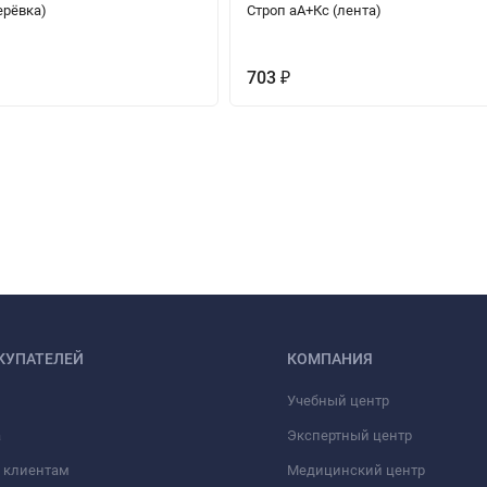
ерёвка)
Строп аА+Кс (лента)
703
₽
КУПАТЕЛЕЙ
КОМПАНИЯ
Учебный центр
а
Экспертный центр
 клиентам
Медицинский центр