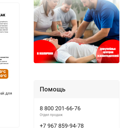
Помощь
eak для
Каска СОМЗ-55 Визион
Каска
электроизоляционная
RAPID
8 800 201-66-76
Отдел продаж
315
1 24
₽
+7 967 859-94-78