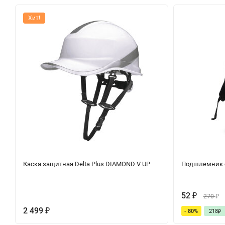
Хит!
Каска защитная Delta Plus DIAMOND V UP
Подшлемник с
52
₽
270
₽
2 499
- 80%
218
₽
₽