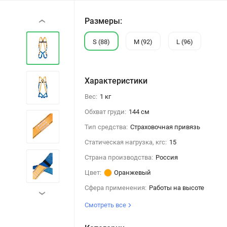
Размеры:
‹
S (88)
M (92)
L (96)
Характеристики
Вес:
1 кг
Обхват груди:
144 см
Тип средства:
Страховочная привязь
Статическая нагрузка, кгс:
15
Страна производства:
Россия
Цвет:
Оранжевый
Сфера применения:
Работы на высоте
›
Смотреть все