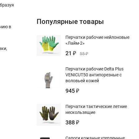
образуя
Популярные товары
нию в
Перчатки рабочие нейлоновые
«Лайм-2»
вки,
21
₽
55
₽
Перчатки рабочие Delta Plus
VENICUT50 антипорезные с
воловьей кожей
945
₽
Перчатки тактические летние
нескользящие
388
₽
Сапоги кожаные утепленные