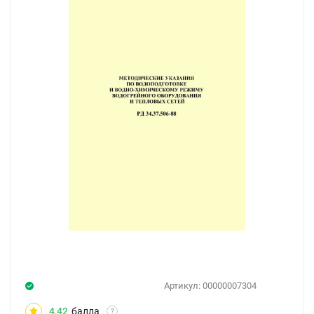
Артикул:
00000007304
4,42
балла
?