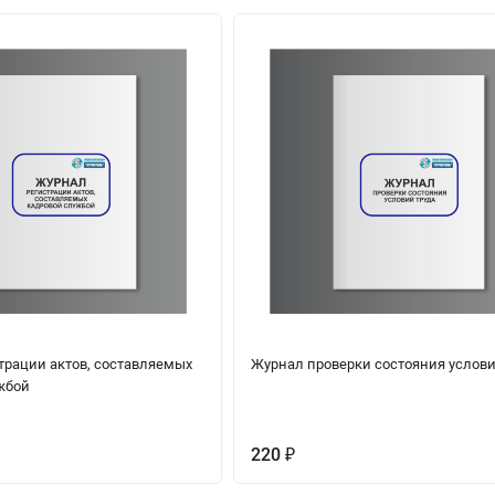
трации актов, составляемых
Журнал проверки состояния услови
жбой
220
₽