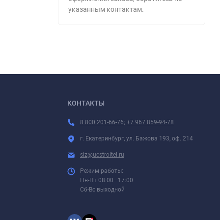
указанным контактам.
КОНТАКТЫ
8 800 201-66-76
;
+7 967 859-94-78
г. Екатеринбург, ул. Бажова 193, оф. 214
siz@ucstroitel.ru
Режим работы:
Пн-Пт 08:00—17:00
Сб-Вс выходной