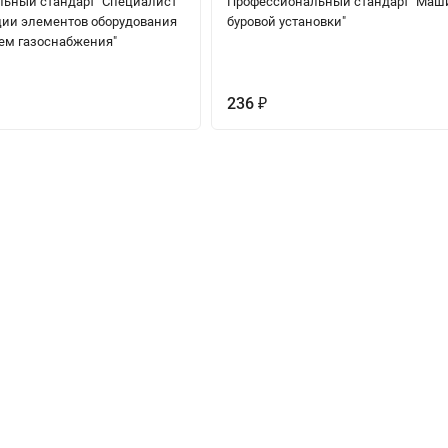
ьный стандарт "Специалист
Профессиональный стандарт "Маш
ции элементов оборудования
буровой установки"
ем газоснабжения"
236
₽