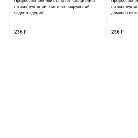
Профессиональный стандарт "Специалист
Профессионал
по эксплуатации очистных сооружений
по эксплуата
водоотведения"
домовых сист
236
236
₽
₽