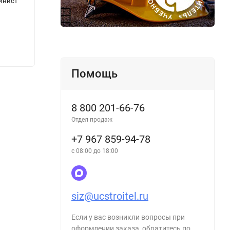
инист
Профессиональный стандарт "Специалист
Профе
в области ценообразования и тарифного
по эк
регулирования в жилищно-коммунальном
соору
хозяйстве"
236
236
₽
Помощь
8 800 201-66-76
Отдел продаж
+7 967 859-94-78
с 08:00 до 18:00
siz@ucstroitel.ru
Если у вас возникли вопросы при
оформлении заказа, обратитесь по