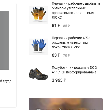
Перчатки рабочие с двойным
обливом утепленные
оранжевые с коричневым
ЛЮКС
81
₽
85
₽
Перчатки рабочие х/б с
рифленым латексным
покрытием Люкс
63
₽
70
₽
Полуботинки кожаные DOG
А117 КП перфорированные
3 963
₽
й труда
Журнал контроля состава
Журна
асфальтобетонной смеси ускоренным
госпи
методом
220
220
₽