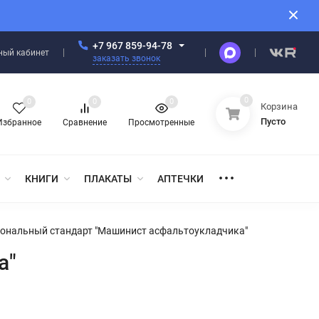
+7 967 859-94-78
ный кабинет
заказать звонок
0
0
0
0
Корзина
Пусто
Избранное
Сравнение
Просмотренные
КНИГИ
ПЛАКАТЫ
АПТЕЧКИ
ональный стандарт "Машинист асфальтоукладчика"
а"