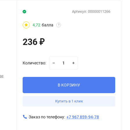
Артикул:
00000011266
4,72
балла
?
236
₽
Количество:
ве
В КОРЗИНУ
Купить в 1 клик
Заказ по телефону:
+7 967 859-94-78