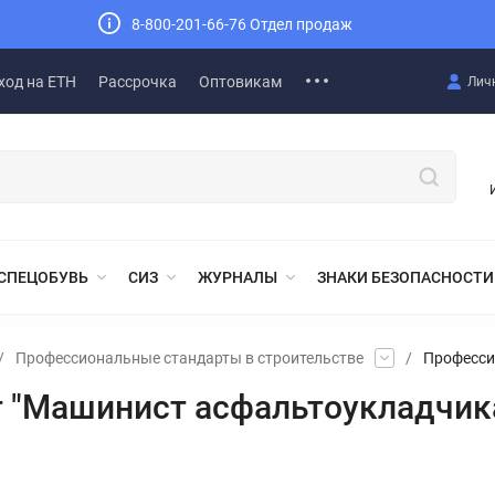
8-800-201-66-76 Отдел продаж
ход на ЕТН
Рассрочка
Оптовикам
Лич
СПЕЦОБУВЬ
СИЗ
ЖУРНАЛЫ
ЗНАКИ БЕЗОПАСНОСТИ
/
Профессиональные стандарты в строительстве
/
Професси
 "Машинист асфальтоукладчик