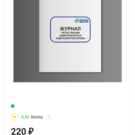
4,40
балла
?
220
₽