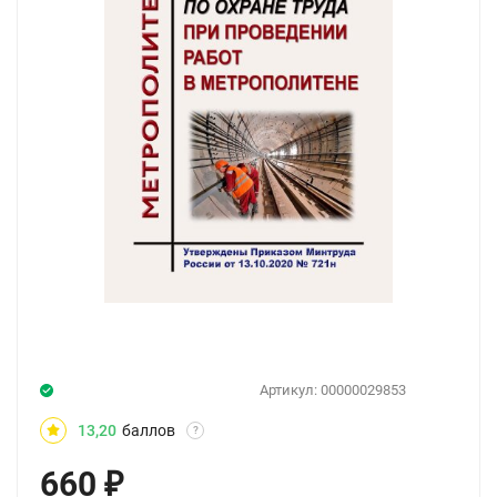
Артикул:
00000029853
13,20
баллов
?
660
₽