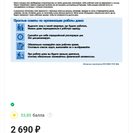
53,80
балла
?
2 690
₽