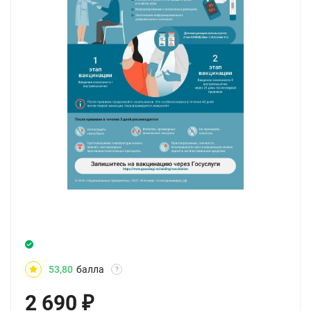
53,80
балла
?
2 690
₽