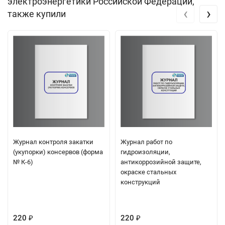
электроэнергетики Российской Федерации,
‹
›
также купили
Журнал контроля закатки
Журнал работ по
(укупорки) консервов (форма
гидроизоляции,
№ К-6)
антикоррозийной защите,
окраске стальных
конструкций
220
220
₽
₽