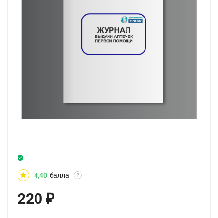
4,40
балла
?
220
₽