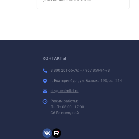
КОНТАКТЫ
8 800 201-66-76
;
+7 967 859-94-78
г. Екатеринбург, ул. Бажова 193, оф. 214
siz@ucstroitel.ru
Режим работы:
Пн-Пт 08:00—17:00
Сб-Вс выходной