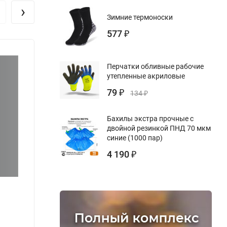
›
Зимние термоноски
577
₽
Перчатки обливные рабочие
утепленные акриловые
79
₽
134
₽
Бахилы экстра прочные с
двойной резинкой ПНД 70 мкм
синие (1000 пар)
4 190
₽
Журнал подводного бетонирования
Журна
орган