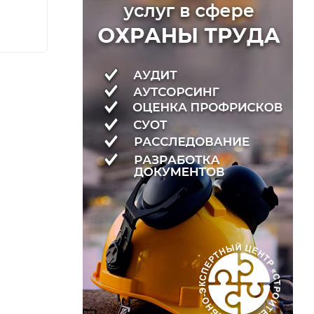
220
220
₽