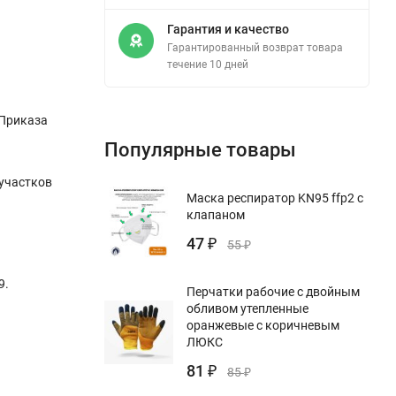
Гарантия и качество
Гарантированный возврат товара
течение 10 дней
 Приказа
Популярные товары
 участков
Маска респиратор KN95 ffp2 с
клапаном
47
₽
55
₽
9.
Перчатки рабочие с двойным
обливом утепленные
оранжевые с коричневым
ЛЮКС
81
₽
85
₽