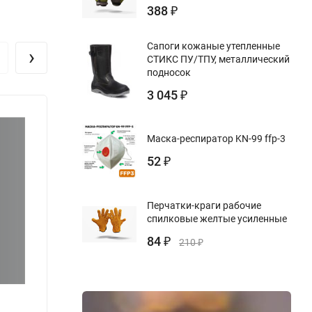
388
₽
Сапоги кожаные утепленные
›
СТИКС ПУ/ТПУ, металлический
подносок
3 045
₽
Маска-респиратор KN-99 ffp-3
52
₽
Перчатки-краги рабочие
спилковые желтые усиленные
84
₽
210
₽