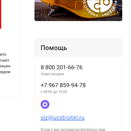
Об организации работы по формированию
РД 34.
Помощь
и направлению в Федеральное агентство
произ
ала
водных ресурсов информационных данных
зон л
ающих
о поднадзорных Федеральной службе по
до 100
8 800 201-66-76
изации
экологическому, технологическому и
вердом
атомному надзору гидротехнических
Отдел продаж
сооружениях
+7 967 859-94-78
148
144
₽
с 08:00 до 18:00
siz@ucstroitel.ru
Если у вас возникли вопросы при