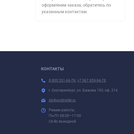
оформлении заказа, обратитесь по
указанным контактам.
КОНТАКТЫ
8 800 201-66-76
;
+7 967 859-94-78
г. Екатеринбург, ул. Бажова 193, оф. 214
siz@ucstroitel.ru
Режим работы:
Пн-Пт 08:00—17:00
Сб-Вс выходной