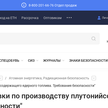
8-800-201-66-76 Отдел продаж
ход на ЕТН
Рассрочка
Оптовикам
Лич
СПЕЦОБУВЬ
СИЗ
ЖУРНАЛЫ
ЗНАКИ БЕЗОПАСНОСТИ
/
Атомная энергетика, Радиационная безопасность
йсодержащего ядерного топлива. Требования безопасности"
вки по производству плутоний
сности"