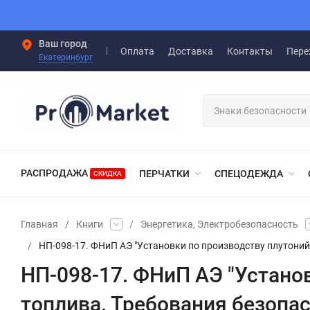
Ваш город
Оплата
Доставка
Контакты
Пере
Екатеринбург
РАСПРОДАЖА
ПЕРЧАТКИ
СПЕЦОДЕЖДА
СКИДКА
Главная
/
Книги
/
Энергетика, Электробезопасность
/
НП-098-17. ФНиП АЭ "Установки по производству плутони
НП-098-17. ФНиП АЭ "Устано
топлива. Требования безопа