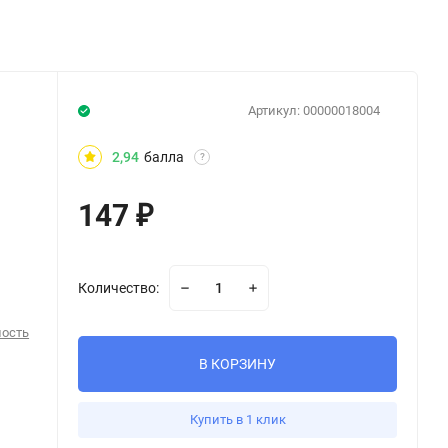
Артикул:
00000018004
2,94
балла
?
147
₽
Количество:
ность
В КОРЗИНУ
Купить в 1 клик