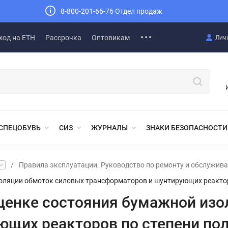
8-800-201-66-76 Отдел продаж
ход на ЕТН
Рассрочка
Оптовикам
Лич
СПЕЦОБУВЬ
СИЗ
ЖУРНАЛЫ
ЗНАКИ БЕЗОПАСНОСТИ
/
Правила эксплуатации. Руководство по ремонту и обслужив
золяции обмоток силовых трансформаторов и шунтирующих реакто
ценке состояния бумажной из
ющих реакторов по степени по