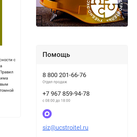
Помощь
сности с
Правила организации коммерческого учета
Прави
а
воды, сточных вод
земел
 Правил
возду
8 800 201-66-76
жима
линий
Отдел продаж
овым
элект
атомной
Поста
+7 967 859-94-78
11.08.
с 08:00 до 18:00
144
144
₽
siz@ucstroitel.ru