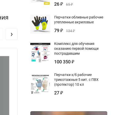
26
₽
65
₽
ния
Перчатки обливные рабочие
утепленные акриловые
79
₽
134
›
₽
Комплекс для обучения
оказанию первой помощи
пострадавшим
100 350
₽
Перчатки х/б рабочие
трикотажные 5 нит. с ПВХ
(протектор) 10 кл
27
₽