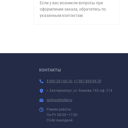
Если у вас возникли вопросы при
оформлении заказа, обратитесь по
указанным контактам.
КОНТАКТЫ
8 800 201-66-76
;
+7 967 859-94-78
г. Екатеринбург, ул. Бажова 193, оф. 214
siz@ucstroitel.ru
Режим работы:
Пн-Пт 08:00—17:00
Сб-Вс выходной