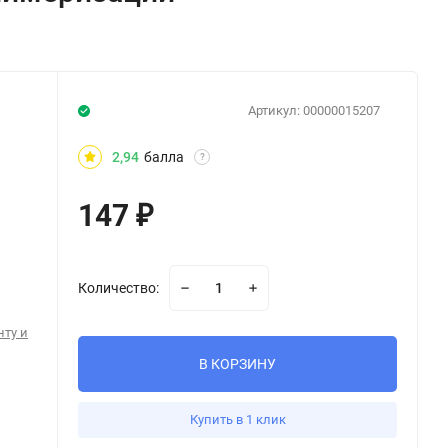
Артикул:
00000015207
2,94
балла
?
147
₽
Количество:
нту и
В КОРЗИНУ
Купить в 1 клик