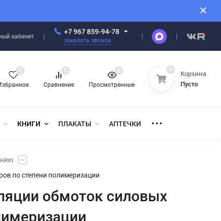
+7 967 859-94-78
ный кабинет
заказать звонок
0
0
0
0
Корзина
Пусто
Избранное
Сравнение
Просмотренные
КНИГИ
ПЛАКАТЫ
АПТЕЧКИ
анию
ров по степени полимеризации
оляции обмоток силовых
лимеризации