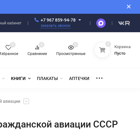
+7 967 859-94-78
ный кабинет
заказать звонок
0
0
0
0
Корзина
Пусто
Избранное
Сравнение
Просмотренные
КНИГИ
ПЛАКАТЫ
АПТЕЧКИ
й авиации
гражданской авиации СССР