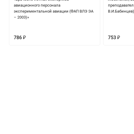
авиационного персонала
преподавател
экспериментальной авиации (ФАП ВЛЭ ЭА
В.И.Бабинцев
– 2003)»
786
753
₽
₽