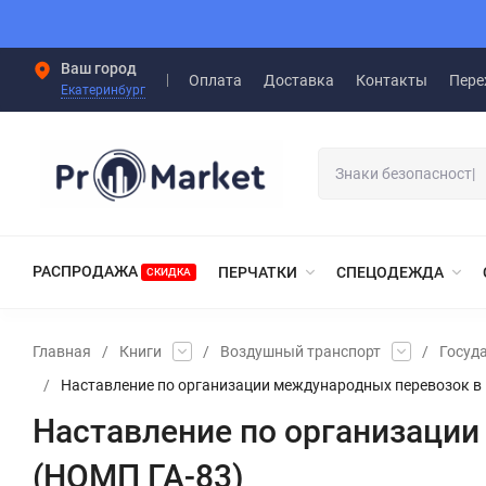
Ваш город
Оплата
Доставка
Контакты
Пере
Екатеринбург
РАСПРОДАЖА
ПЕРЧАТКИ
СПЕЦОДЕЖДА
СКИДКА
Главная
/
Книги
/
Воздушный транспорт
/
Госуд
/
Наставление по организации международных перевозок в
Наставление по организаци
(НОМП ГА-83)