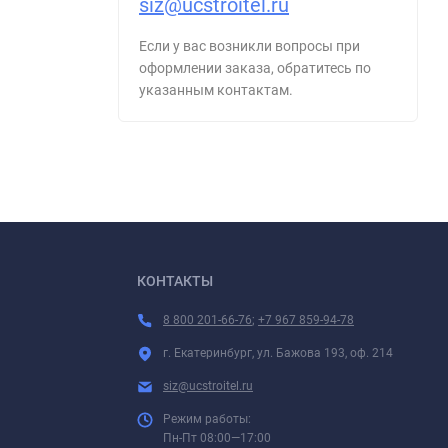
siz@ucstroitel.ru
Если у вас возникли вопросы при
оформлении заказа, обратитесь по
указанным контактам.
КОНТАКТЫ
8 800 201-66-76
;
+7 967 859-94-78
г. Екатеринбург, ул. Бажова 193, оф. 214
siz@ucstroitel.ru
Режим работы:
Пн-Пт 08:00—17:00