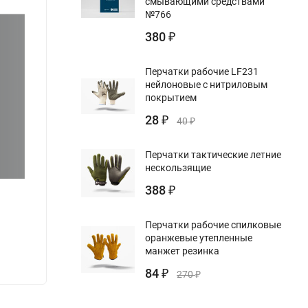
смывающими средствами
№766
380
₽
Перчатки рабочие LF231
нейлоновые с нитриловым
покрытием
28
₽
40
₽
Перчатки тактические летние
нескользящие
388
₽
Журнал определения прочности бетона в
Журна
конструкциях
освид
Перчатки рабочие спилковые
оранжевые утепленные
манжет резинка
220
220
₽
84
₽
270
₽