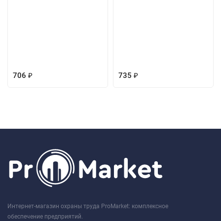
706
735
₽
₽
Интернет-магазин охраны труда ProMarket: комплексное
обеспечение предприятий.