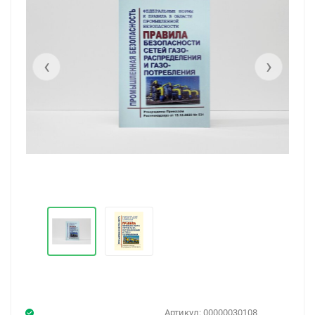
‹
›
Артикул:
00000030108