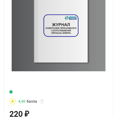
4,40
балла
?
220
₽