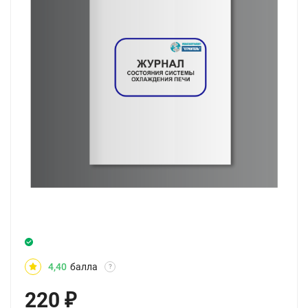
4,40
балла
?
220
₽