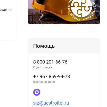
 ведения
Перечень загрязняющих веществ, в
Прави
отношении которых применяются меры
комму
государственного регулирования в области
охраны окружающей среды
147
147
₽
Помощь
8 800 201-66-76
Отдел продаж
+7 967 859-94-78
с 08:00 до 18:00
siz@ucstroitel.ru