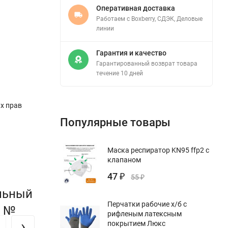
Оперативная доставка
Работаем с Boxberry, СДЭК, Деловые
линии
Гарантия и качество
Гарантированный возврат товара
течение 10 дней
х прав
Популярные товары
Маска респиратор KN95 ffp2 с
клапаном
47
₽
55
₽
альный
Перчатки рабочие х/б с
0 №
рифленым латексным
›
покрытием Люкс