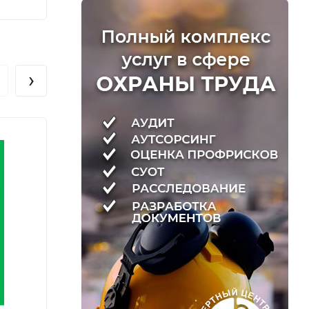
220
220
₽
›