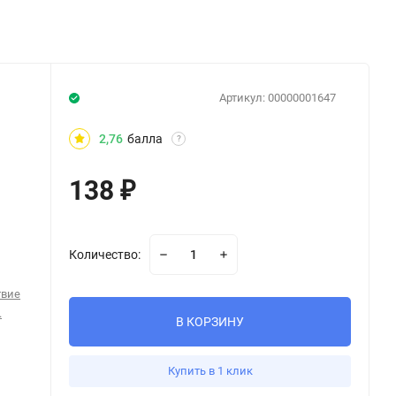
Артикул:
00000001647
2,76
балла
?
138
₽
Количество:
твие
.
В КОРЗИНУ
Купить в 1 клик