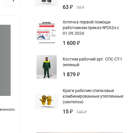
63
₽
70
₽
Аптечка первой помощи
работникам приказ №262н с
01.09.2024
1 600
₽
Костюм рабочий арт. СПС СТ-1
зеленый
1 879
₽
Краги рабочие спилковые
комбинированные утепленные
(синтепон)
ионного
Журнал наблюдений за состоянием
Журна
15
₽
100
₽
гидротехнических сооружений
облас
водохранилища