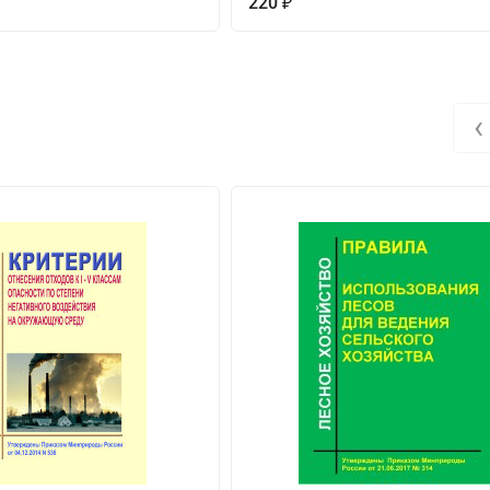
220
₽
‹