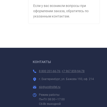
Если у вас возникли вопросы при
оформлении заказа, обратитесь по
указанным контактам.
КОНТАКТЫ
8 800 201-66-76
;
+7 967 859-94-78
г. Екатеринбург, ул. Бажова 193, оф. 214
siz@ucstroitel.ru
Режим работы:
Пн-Пт 08:00—17:00
Сб-Вс выходной