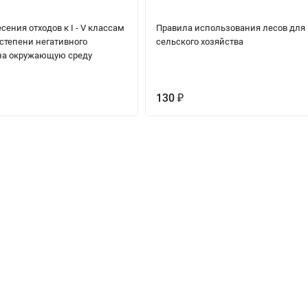
сения отходов к I - V классам
Правила использования лесов для
степени негативного
сельского хозяйства
на окружающую среду
130
₽