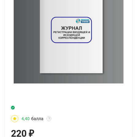
4,40
балла
?
220
₽