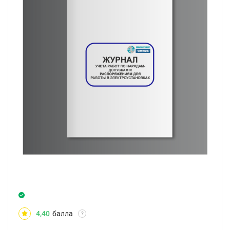
4,40
балла
?