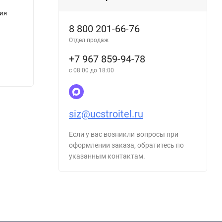
ния
Журнал регистрации проверки знаний
Журна
8 800 201-66-76
Отдел продаж
+7 967 859-94-78
с 08:00 до 18:00
220
220
₽
siz@ucstroitel.ru
Если у вас возникли вопросы при
оформлении заказа, обратитесь по
указанным контактам.