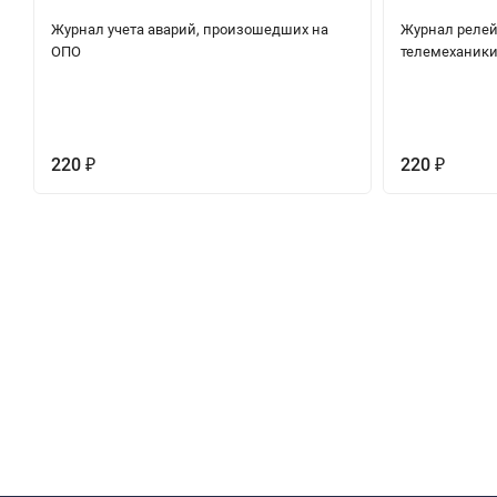
Журнал учета аварий, произошедших на
Журнал релей
ОПО
телемеханик
220
220
₽
₽