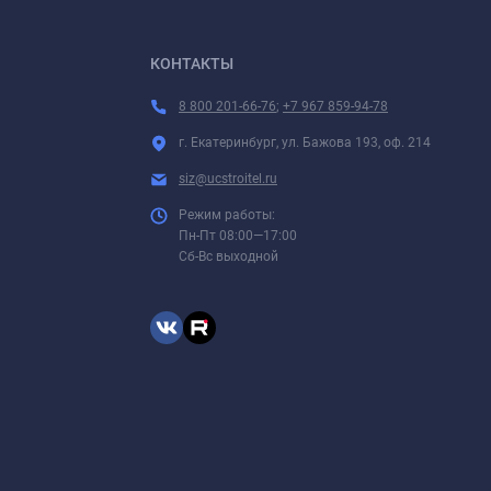
КОНТАКТЫ
8 800 201-66-76
;
+7 967 859-94-78
г. Екатеринбург, ул. Бажова 193, оф. 214
siz@ucstroitel.ru
Режим работы:
Пн-Пт 08:00—17:00
Сб-Вс выходной