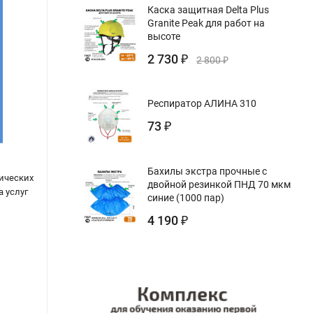
Каска защитная Delta Plus
Granite Peak для работ на
высоте
2 730
₽
2 800
₽
Респиратор АЛИНА 310
73
₽
Бахилы экстра прочные с
тических
МДС 12-25.2006 Леса строительные.
Прави
двойной резинкой ПНД 70 мкм
а услуг
Монтаж, расчет, эксплуатация
кузне
синие (1000 пар)
4 190
₽
134
297
₽