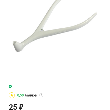
0,50
баллов
?
25
₽