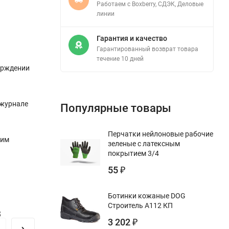
Работаем с Boxberry, СДЭК, Деловые
линии
Гарантия и качество
Гарантированный возврат товара
течение 10 дней
верждении
 журнале
Популярные товары
Перчатки нейлоновые рабочие
 им
зеленые с латексным
покрытием 3/4
55
₽
Ботинки кожаные DOG
Строитель А112 КП
з
3 202
₽
›