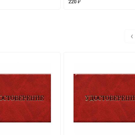
220
₽
‹