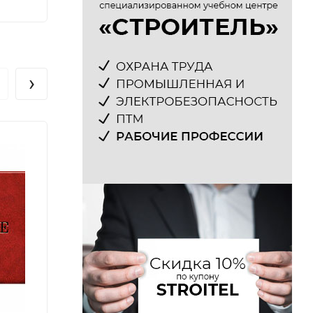
220
220
₽
›