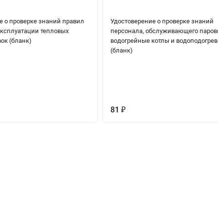
е о проверке знаний правил
Удостоверение о проверке знаний
эксплуатации тепловых
персонала, обслуживающего паров
ок (бланк)
водогрейные котлы и водоподогрев
(бланк)
81
₽