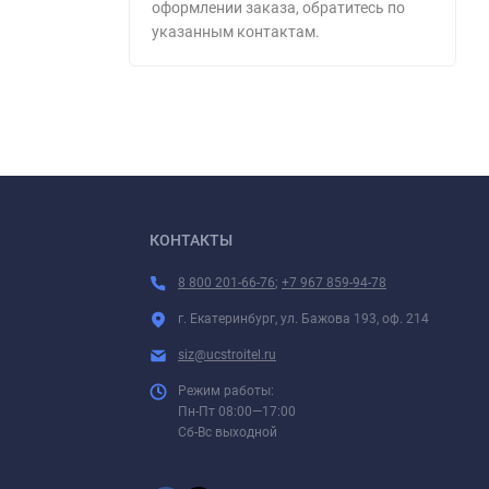
оформлении заказа, обратитесь по
указанным контактам.
КОНТАКТЫ
8 800 201-66-76
;
+7 967 859-94-78
г. Екатеринбург, ул. Бажова 193, оф. 214
siz@ucstroitel.ru
Режим работы:
Пн-Пт 08:00—17:00
Сб-Вс выходной