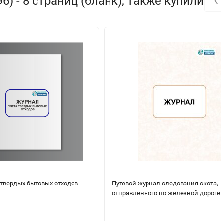
6) - 8 страниц (бланк), также купили
 твердых бытовых отходов
Путевой журнал следования скота,
отправленного по железной дороге