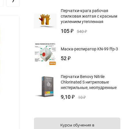
Перчатки-крага рабочая
спилковая желтая с красным
усилением утепленная
105
₽
540
₽
Маска-респиратор KN-99 ffp-3
52
₽
Перчатки Benovy Nitrile
Chlorinated S нитриловые
нестерильные, неопудренные
9,10
₽
10
₽
Журнал учета работы кабинета
Журна
инфекционных заболеваний (форма № 128/
у)