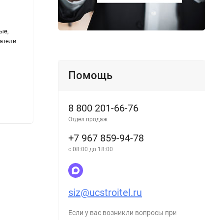
Удостоверение о проверке знаний
Удост
ые,
требований охраны труда (бланк)
требо
атели
(блан
Помощь
8 800 201-66-76
81
81
₽
₽
Отдел продаж
+7 967 859-94-78
с 08:00 до 18:00
siz@ucstroitel.ru
Если у вас возникли вопросы при