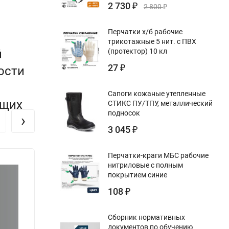
2 730
₽
2 800
₽
Перчатки х/б рабочие
трикотажные 5 нит. с ПВХ
й
(протектор) 10 кл
27
ости
₽
Сапоги кожаные утепленные
ащих
СТИКС ПУ/ТПУ, металлический
подносок
›
3 045
₽
Перчатки-краги МБС рабочие
нитриловые с полным
покрытием синие
108
₽
Сборник нормативных
документов по обучению