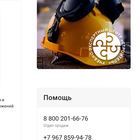
Помощь
в и
Правила пользования базами
Требо
ружений
(сооружениями) для стоянок маломерных
безоп
судов в Российской Федерации
безоп
8 800 201-66-76
морск
Отдел продаж
+7 967 859-94-78