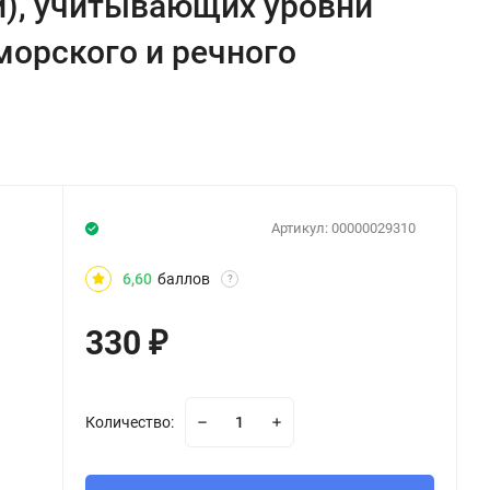
й), учитывающих уровни
морского и речного
Артикул:
00000029310
6,60
баллов
?
330
₽
Количество: