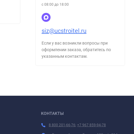
с 08:00 до 18:00
315
315
₽
siz@ucstroitel.ru
Если у вас возникли вопросы при
оформлении заказа, обратитесь по
указанным контактам.
КОНТАКТЫ
8 800 201-66-76
;
+7 967 859-94-78