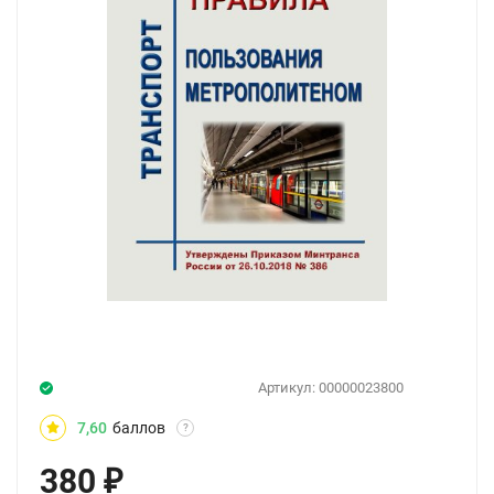
Артикул:
00000023800
7,60
баллов
?
380
₽