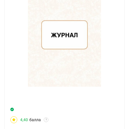
4,40
балла
?