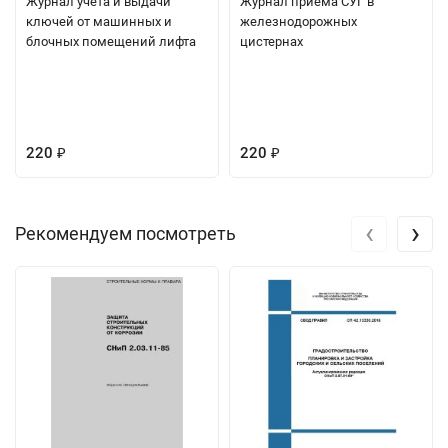
Журнал учета и выдачи
Журнал приема СУГ в
ключей от машинных и
железнодорожных
блочных помещений лифта
цистернах
220
220
₽
₽
‹
›
Рекомендуем посмотреть