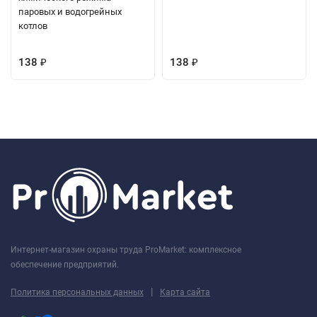
паровых и водогрейных
котлов
138
138
₽
₽
Интернет-магазин охраны труда ProMarket: комплексное
обеспечение предприятий.
|
Политика персональных данных
Карта сайта