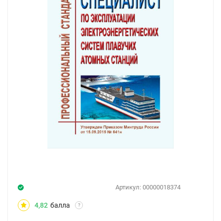
Артикул:
00000018374
4,82
балла
?