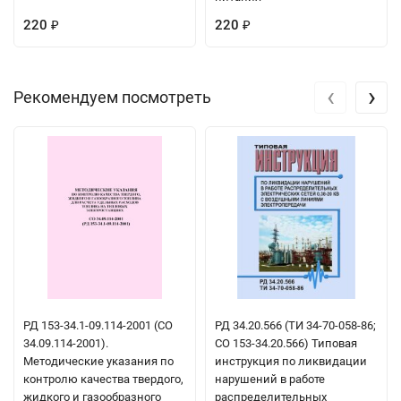
220
220
₽
₽
‹
›
Рекомендуем посмотреть
РД 153-34.1-09.114-2001 (СО
РД 34.20.566 (ТИ 34-70-058-86;
34.09.114-2001).
СО 153-34.20.566) Типовая
Методические указания по
инструкция по ликвидации
контролю качества твердого,
нарушений в работе
жидкого и газообразного
распределительных