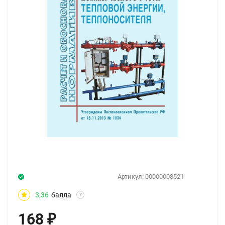
Артикул:
00000008521
3,36
балла
?
168
₽