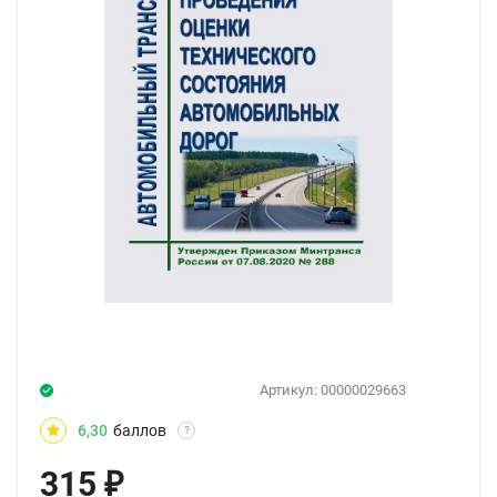
Артикул:
00000029663
6,30
баллов
?
315
₽