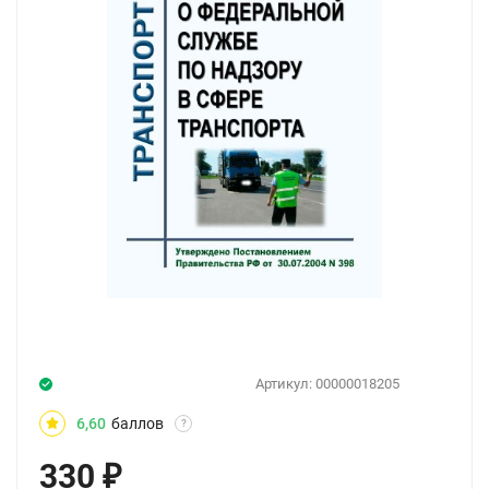
Артикул:
00000018205
6,60
баллов
?
330
₽