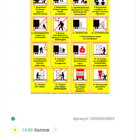
Артикул:
00000005805
14,00
баллов
?